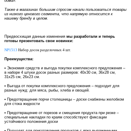
дома».
Также в магазинах большим спросом начали пользоваться товары
из низкого ценового сегмента, что напрямую относится к
нашему бренду в целом.
Предвосхищая данные изменения
мы разработали и теперь
готовы презентовать свои новинки:
NP1513
Набор досок разделочных 4 шт.
Преимущества:
• Экономия средств и выгода покупки комплексного предложения –
в наборе 4 штуки досок разных размеров: 40х30 см, 36х28 см,
31х25 см, 26х23 см.
• Выгода от покупки комплексного предложения – подходит для
разных нужд: для мяса, рыбы, хлеба и овощей.
• Предотвращение порчи столешницы – доски снабжены желобком
для стока жидкости
• Предотвращение от порезов и смещения продукта при резке –
специальные накладки по краям способствуют фиксации
устойчивого положения доски
• Подходят для приготовления продуктов с ярко выраженными