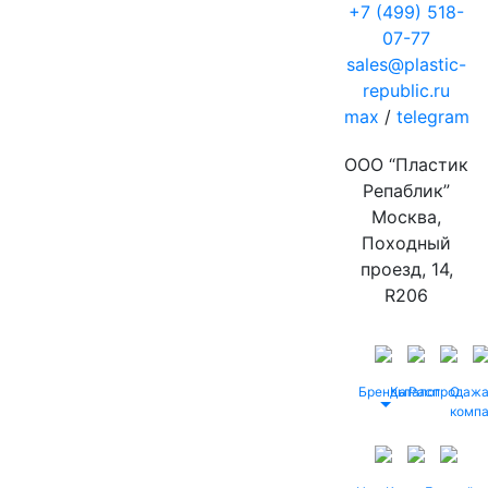
+7 (499) 518-
07-77
sales@plastic-
republic.ru
max
/
telegram
ООО “Пластик
Репаблик”
Москва,
Походный
проезд, 14,
R206
Бренды
Каталог
Распродаж
О
комп