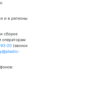
го
и и в регионы
 и сборке
м операторам
-93-20
(звонок
ty@plastic-
фонов: