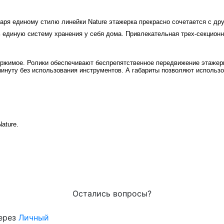
даря единому стилю линейки Nature этажерка прекрасно сочетается с др
ть единую систему хранения у себя дома. Привлекательная трех-секцио
ержимое. Ролики обеспечивают беспрепятственное передвижение этажерк
 минуту без использования инструментов. А габариты позволяют использ
ature.
Остались вопросы?
через
Личный