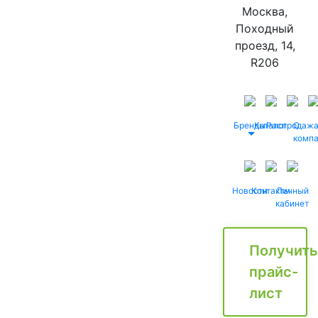
Москва,
Походный
проезд, 14,
R206
Бренды
Каталог
Распродаж
О
комп
Новости
Контакты
Личный
кабинет
Получить
прайс-
лист