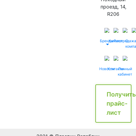
проезд, 14,
R206
Бренды
Каталог
Распродаж
О
комп
Новости
Контакты
Личный
кабинет
Получить
прайс-
лист