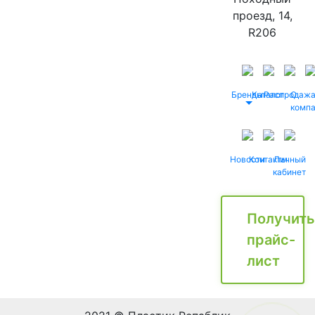
проезд, 14,
R206
Бренды
Каталог
Распродаж
О
комп
Новости
Контакты
Личный
кабинет
Получить
прайс-
лист