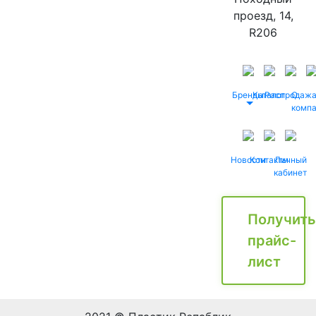
проезд, 14,
R206
Бренды
Каталог
Распродаж
О
комп
Новости
Контакты
Личный
кабинет
Получить
прайс-
лист