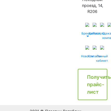
проезд, 14,
R206
Бренды
Каталог
Распродаж
О
комп
Новости
Контакты
Личный
кабинет
Получить
прайс-
лист