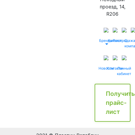
проезд, 14,
R206
Бренды
Каталог
Распродаж
О
комп
Новости
Контакты
Личный
кабинет
Получить
прайс-
лист