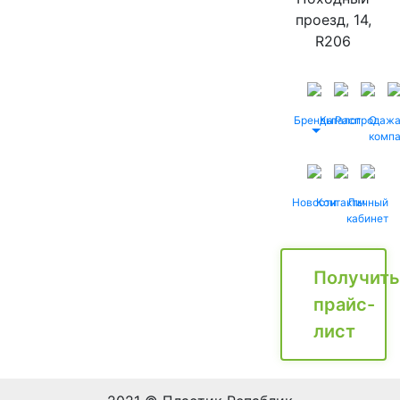
проезд, 14,
R206
Бренды
Каталог
Распродаж
О
комп
Новости
Контакты
Личный
кабинет
Получить
прайс-
лист