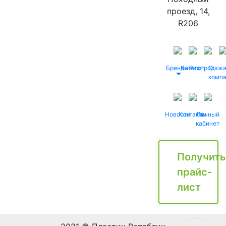
проезд, 14,
R206
Бренды
Каталог
Распродаж
О
комп
Новости
Контакты
Личный
кабинет
Получить
прайс-
лист