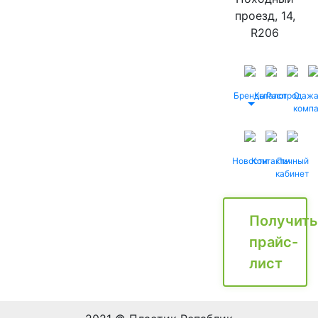
проезд, 14,
R206
Бренды
Каталог
Распродаж
О
комп
Новости
Контакты
Личный
кабинет
Получить
прайс-
лист