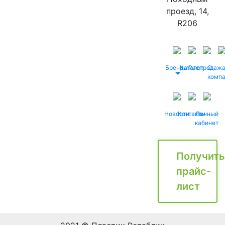
проезд, 14,
R206
Бренды
Каталог
Распродаж
О
комп
Новости
Контакты
Личный
кабинет
Получить
прайс-
лист