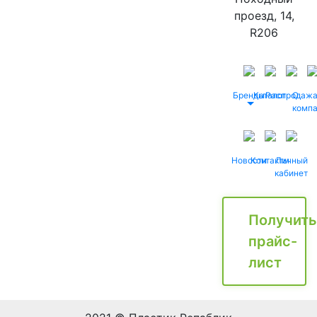
проезд, 14,
R206
Бренды
Каталог
Распродаж
О
комп
Новости
Контакты
Личный
кабинет
Получить
прайс-
лист