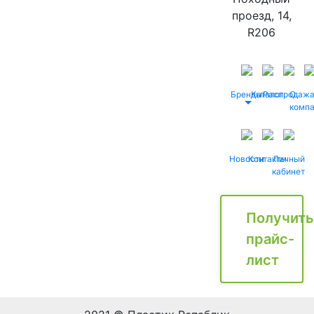
проезд, 14,
R206
Бренды
Каталог
Распродаж
О
комп
Новости
Контакты
Личный
кабинет
Получить
прайс-
лист