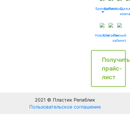
Бренды
Каталог
Распродаж
О
комп
Новости
Контакты
Личный
кабинет
Получить
прайс-
лист
2021 © Пластик Репаблик
Пользовательское соглашение