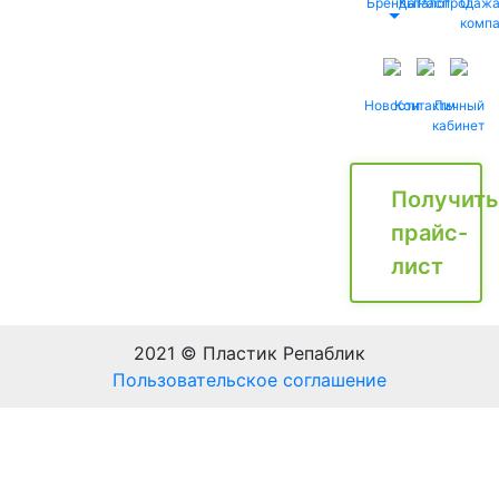
Бренды
Каталог
Распродаж
О
комп
Новости
Контакты
Личный
кабинет
Получить
прайс-
лист
2021 © Пластик Репаблик
Пользовательское соглашение