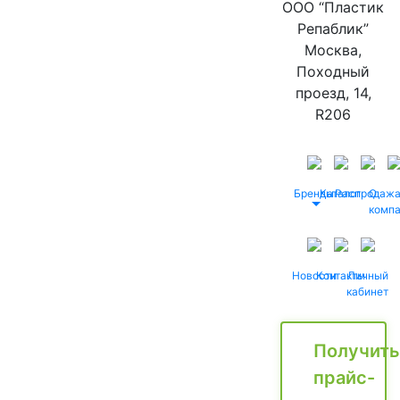
ООО “Пластик
Репаблик”
Москва,
Походный
проезд, 14,
R206
Бренды
Каталог
Распродаж
О
комп
Новости
Контакты
Личный
кабинет
Получить
прайс-