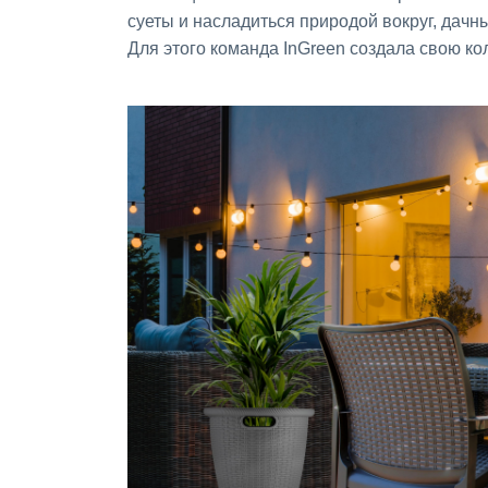
суеты и насладиться природой вокруг, дач
Для этого команда InGreen создала свою 