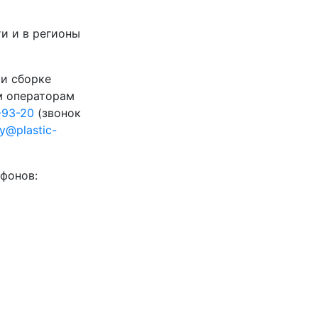
и и в регионы
 и сборке
м операторам
-93-20
(звонок
ty@plastic-
фонов: