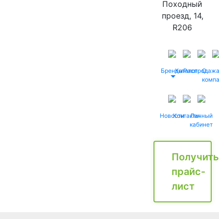
Походный
проезд, 14,
R206
Бренды
Каталог
Распродаж
О
комп
Новости
Контакты
Личный
кабинет
Получить
прайс-
лист