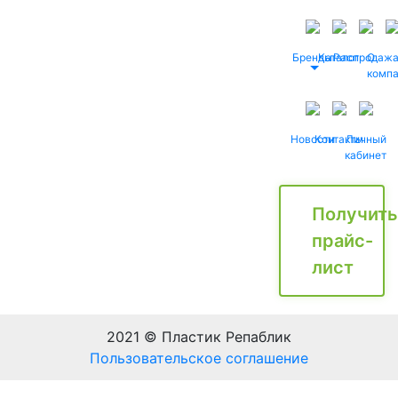
Бренды
Каталог
Распродаж
О
комп
Новости
Контакты
Личный
кабинет
Получить
прайс-
лист
2021 © Пластик Репаблик
Пользовательское соглашение