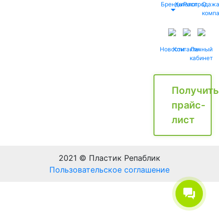
Бренды
Каталог
Распродаж
О
комп
Новости
Контакты
Личный
кабинет
Получить
прайс-
лист
2021 © Пластик Репаблик
Пользовательское соглашение