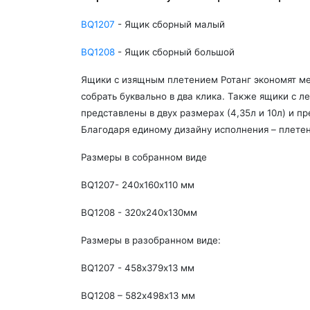
BQ1207
- Ящик сборный малый
BQ1208
- Ящик сборный большой
Ящики с изящным плетением Ротанг экономят ме
собрать буквально в два клика. Также ящики с л
представлены в двух размерах (4,35л и 10л) и 
Благодаря единому дизайну исполнения – плетен
Размеры в собранном виде
BQ
1207- 240х160х110 мм
BQ
1208 - 320х240х130мм
Размеры в разобранном виде:
BQ
1207 - 458х379х13 мм
BQ
1208 – 582х498х13 мм