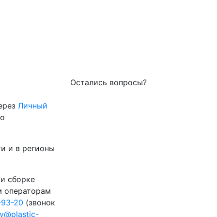
Остались вопросы?
через
Личный
го
и и в регионы
 и сборке
м операторам
-93-20
(звонок
ty@plastic-