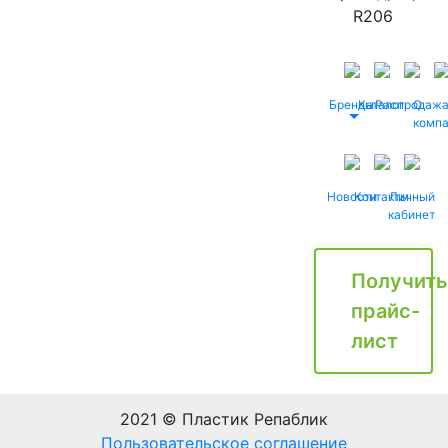
R206
Бренды
Каталог
Распродаж
О
комп
Новости
Контакты
Личный
кабинет
Получить
прайс-
лист
2021 © Пластик Репаблик
Пользовательское соглашение