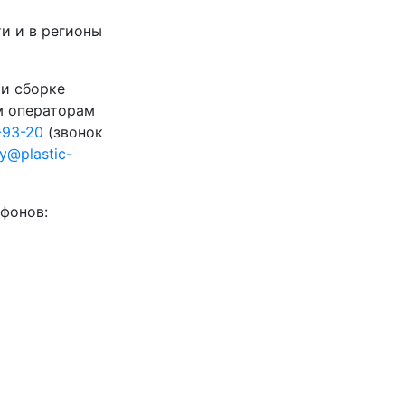
и и в регионы
 и сборке
м операторам
-93-20
(звонок
ty@plastic-
фонов: