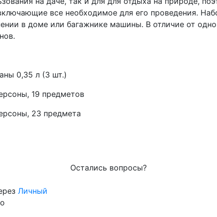
зования на даче, так и для для отдыха на природе, по
 включающие все необходимое для его проведения. Наб
нении в доме или багажнике машины. В отличие от од
нов.
ны 0,35 л (3 шт.)
ерсоны, 19 предметов
персоны, 23 предмета
Остались вопросы?
через
Личный
го