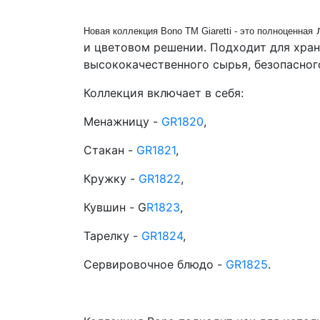
л
Новая коллекция Bono ТМ Giaretti - это полноценная
и цветовом решении. Подходит для хране
высококачественного сырья, безопасног
Коллекция включает в себя
:
Менажницу -
GR1820
,
Стакан -
GR1821
,
Кружку -
GR1822
,
Кувшин - G
R1823
,
Тарелку -
GR1824
,
Сервировочное блюдо -
GR1825
.