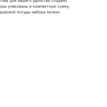
этому для Вашего удобства создано
оры упакованы в компактную сумку,
норазовой посуды наборы можно