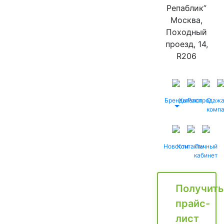
Репаблик”
Москва,
Походный
проезд, 14,
R206
Бренды
Каталог
Распродаж
О
комп
Новости
Контакты
Личный
кабинет
Получить
прайс-
лист