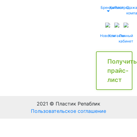
Бренды
Каталог
Распродаж
О
комп
Новости
Контакты
Личный
кабинет
Получить
прайс-
лист
2021 © Пластик Репаблик
Пользовательское соглашение