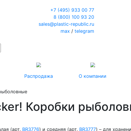
+7 (495) 933 00 77
8 (800) 100 93 20
sales@plastic-republic.ru
max
/
telegram
Распродажа
О компании
 рыболовные
cker! Коробки рыболо
лая (арт.
BR3776
) и средняя (арт.
BR3777
) – для хране