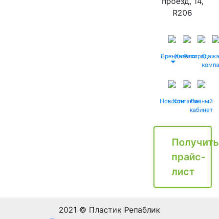
проезд, 14,
R206
Бренды
Каталог
Распродаж
О
комп
Новости
Контакты
Личный
кабинет
Получить
прайс-
лист
2021 © Пластик Репаблик