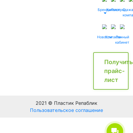
Бренды
Каталог
Распродаж
О
комп
Новости
Контакты
Личный
кабинет
Получить
прайс-
лист
2021 © Пластик Репаблик
Пользовательское соглашение