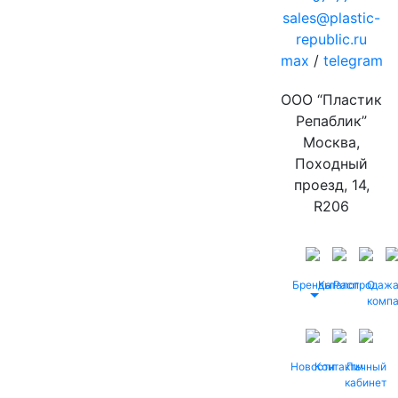
sales@plastic-
republic.ru
max
/
telegram
ООО “Пластик
Репаблик”
Москва,
Походный
проезд, 14,
R206
Бренды
Каталог
Распродаж
О
комп
Новости
Контакты
Личный
кабинет