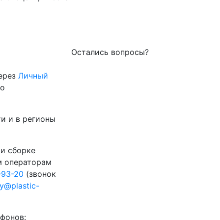
Остались вопросы?
через
Личный
го
и и в регионы
 и сборке
м операторам
-93-20
(звонок
ty@plastic-
фонов: