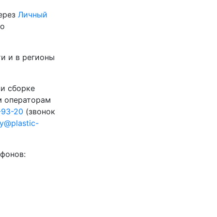
через
Личный
го
и и в регионы
 и сборке
м операторам
-93-20
(звонок
ty@plastic-
фонов: