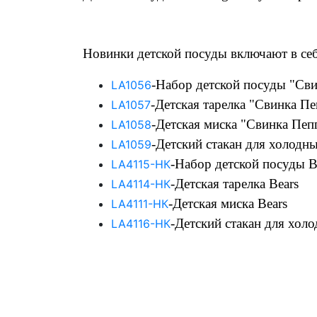
Новинки детской посуды включают в се
-Набор детской посуды "Свин
LA1056
-Детская тарелка "Свинка Пе
LA1057
-Детская миска "Свинка Пеп
LA1058
-Детский стакан для холодн
LA1059
-Набор детской посуды Be
LA4115-НК
-Детская тарелка Bears
LA4114-НК
-Детская миска Bears
LA4111-НК
-Детский стакан для хол
LA4116-НК