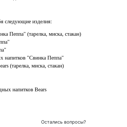
бя следующие изделия:
ка Пеппа" (тарелка, миска, стакан)
ппа"
па"
ых напитков "Свинка Пеппа"
ars (тарелка, миска, стакан)
одных напитков Bears
Остались вопросы?