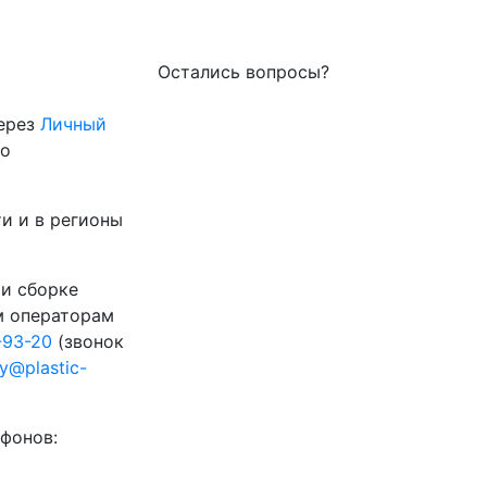
Остались вопросы?
через
Личный
го
и и в регионы
 и сборке
м операторам
-93-20
(звонок
ty@plastic-
фонов: