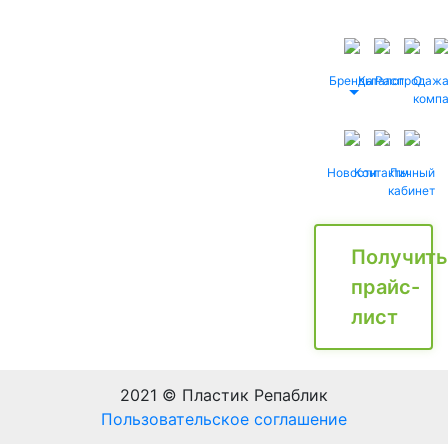
Бренды
Каталог
Распродаж
О
комп
Новости
Контакты
Личный
кабинет
Получить
прайс-
лист
2021 © Пластик Репаблик
Пользовательское соглашение