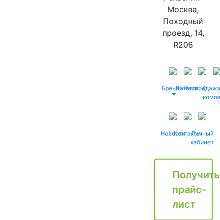
Москва,
Походный
проезд, 14,
R206
Бренды
Каталог
Распродаж
О
комп
Новости
Контакты
Личный
кабинет
Получить
прайс-
лист