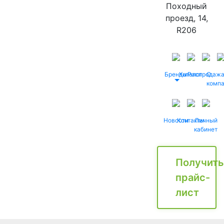
Походный
проезд, 14,
R206
Бренды
Каталог
Распродаж
О
комп
Новости
Контакты
Личный
кабинет
Получить
прайс-
лист