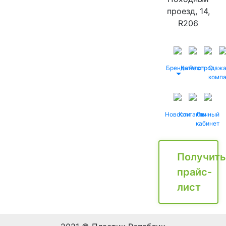
проезд, 14,
R206
Бренды
Каталог
Распродаж
О
комп
Новости
Контакты
Личный
кабинет
Получить
прайс-
лист