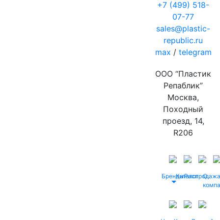
+7 (499) 518-
07-77
sales@plastic-
republic.ru
max
/
telegram
ООО “Пластик
Репаблик”
Москва,
Походный
проезд, 14,
R206
Бренды
Каталог
Распродаж
О
комп