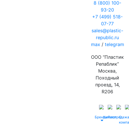
8 (800) 100-
93-20
+7 (499) 518-
07-77
sales@plastic-
republic.ru
max
/
telegram
ООО “Пластик
Репаблик”
Москва,
Походный
проезд, 14,
R206
Бренды
Каталог
Распродаж
О
комп